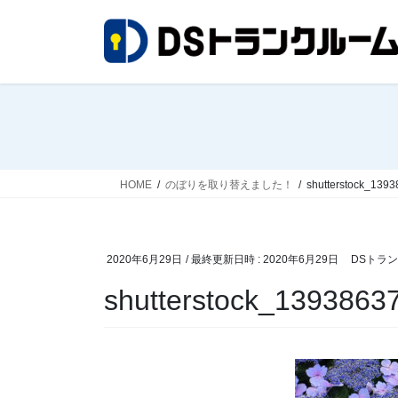
コ
ナ
ン
ビ
テ
ゲ
ン
ー
ツ
シ
へ
ョ
ス
ン
キ
に
ッ
移
HOME
のぼりを取り替えました！
shutterstock_139
プ
動
2020年6月29日
/ 最終更新日時 :
2020年6月29日
DSトラ
shutterstock_1393863