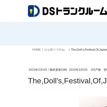
コ
ナ
ン
ビ
テ
ゲ
ン
ー
ツ
シ
へ
ョ
ス
ン
キ
に
ッ
移
HOME
ひな祭りですね。
The,Doll’s,Festival,Of,Japa
プ
動
2023年3月3日
/ 最終更新日時 :
2023年3月3日
DS戸塚 管
The,Doll’s,Festival,Of,