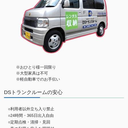
※おひとり様一回限り
※大型家具は不可
※軽自動車でのお手伝い
DSトランクルームの安心
○利用者以外立ち入り禁止
○24時間・365日出入自由
○定期点検・清掃・見回