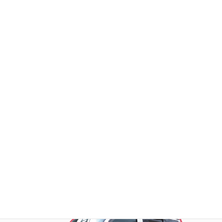
DSトランクルーム日吉
DSトランクルーム大鳥居
DSトランクルーム代沢
DSトランクルーム芹が谷
DSトランクルーム横浜旭
DSトランクルーム深谷町
お荷物の搬入をお手伝いします