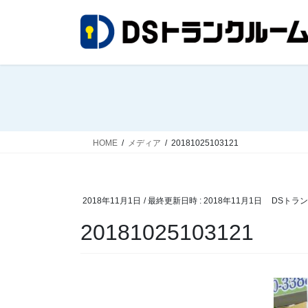
コ
ナ
ン
ビ
テ
ゲ
ン
ー
ツ
シ
へ
ョ
ス
ン
キ
に
ッ
移
HOME
メディア
20181025103121
プ
動
2018年11月1日
/ 最終更新日時 :
2018年11月1日
DSトラ
20181025103121