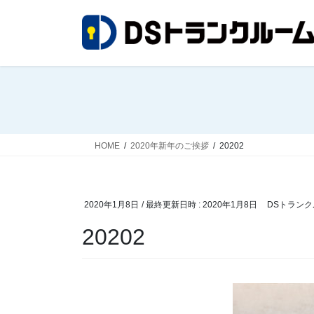
コ
ナ
ン
ビ
テ
ゲ
ン
ー
ツ
シ
へ
ョ
ス
ン
キ
に
ッ
移
HOME
2020年新年のご挨拶
20202
プ
動
2020年1月8日
/ 最終更新日時 :
2020年1月8日
DSトランク
20202