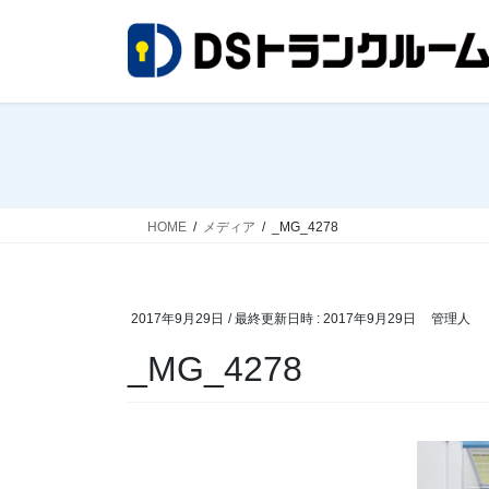
コ
ナ
ン
ビ
テ
ゲ
ン
ー
ツ
シ
へ
ョ
ス
ン
キ
に
ッ
移
HOME
メディア
_MG_4278
プ
動
2017年9月29日
/ 最終更新日時 :
2017年9月29日
管理人
_MG_4278