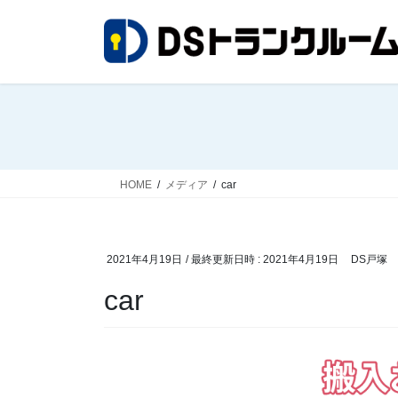
コ
ナ
ン
ビ
テ
ゲ
ン
ー
ツ
シ
へ
ョ
ス
ン
キ
に
ッ
移
HOME
メディア
car
プ
動
2021年4月19日
/ 最終更新日時 :
2021年4月19日
DS戸塚
car