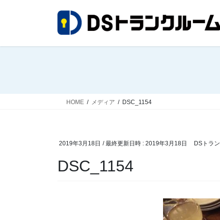
コ
ナ
ン
ビ
テ
ゲ
ン
ー
ツ
シ
へ
ョ
ス
ン
キ
に
ッ
移
HOME
メディア
DSC_1154
プ
動
2019年3月18日
/ 最終更新日時 :
2019年3月18日
DSトラ
DSC_1154