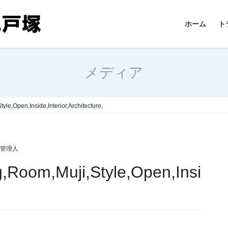
ホーム
ト
メディア
yle,Open,Inside,Interior,Architecture,
 管理人
g,Room,Muji,Style,Open,Insi
,