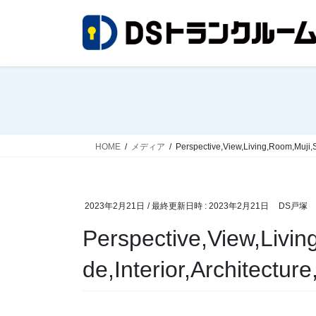
コ
ナ
ン
ビ
テ
ゲ
ン
ー
ツ
シ
へ
ョ
ス
ン
キ
に
ッ
移
HOME
メディア
Perspective,View,Living,Room,Muji,St
プ
動
2023年2月21日
/ 最終更新日時 :
2023年2月21日
DS戸塚
Perspective,View,Livin
de,Interior,Architecture