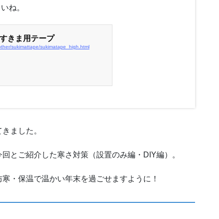
さいね。
すきま用テープ
other/sukimattape/sukimatape_high.html
てきました。
回とご紹介した寒さ対策（設置のみ編・DIY編）。
防寒・保温で温かい年末を過ごせますように！