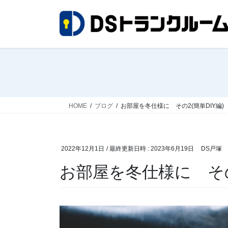
コ
ナ
ン
ビ
テ
ゲ
ン
ー
ツ
シ
へ
ョ
ス
ン
キ
に
ッ
移
HOME
ブログ
お部屋を冬仕様に その2(簡単DIY編)
プ
動
2022年12月1日
/ 最終更新日時 :
2023年6月19日
DS戸塚
お部屋を冬仕様に その2