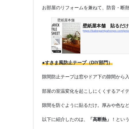
お部屋のリフォームを兼ねて、防音・断
壁紙屋本舗
壁紙屋本舗 貼るだけ
https://kabegamiyahonpo.com/prod
●
すきま風防止テープ（DIY部門）
隙間防止テープは窓やドア下の隙間から
部屋の室温変化を起こしにくくするアイ
隙間を防ぐように貼るだけ。厚みや色な
以下に紹介したのは、
「高断熱」
！とい