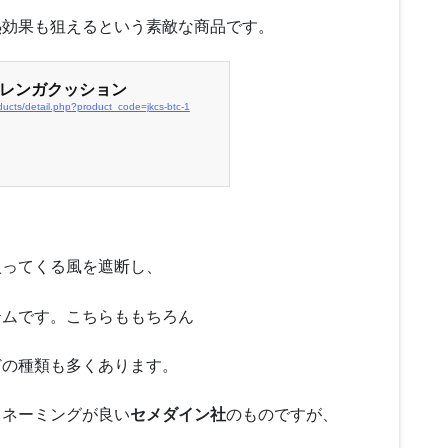
熱効果も狙えるという素敵な商品です。
レンガクッション
ucts/detail.php?product_code=jkcs-btc-1
入ってくる風を遮断し、
テムです。こちらももちろん
どの種類も多くあります。
うネーミングが良い
セメダイン社
のものですが、