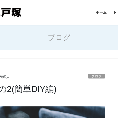
ホーム
ト
ブログ
ブログ
 管理人
(簡単DIY編)