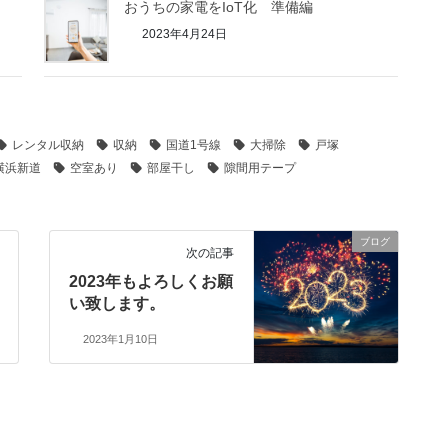
おうちの家電をIoT化 準備編
2023年4月24日
レンタル収納
収納
国道1号線
大掃除
戸塚
横浜新道
空室あり
部屋干し
隙間用テープ
ブログ
次の記事
2023年もよろしくお願
い致します。
2023年1月10日