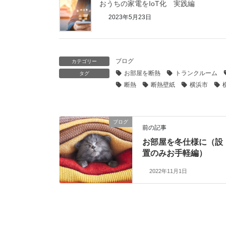
おうちの家電をIoT化 実践編
2023年5月23日
ブログ
カテゴリー
お部屋を断熱
トランクルーム
タグ
断熱
断熱壁紙
横浜市
ブログ
前の記事
お部屋を冬仕様に（設
置のみお手軽編）
2022年11月1日