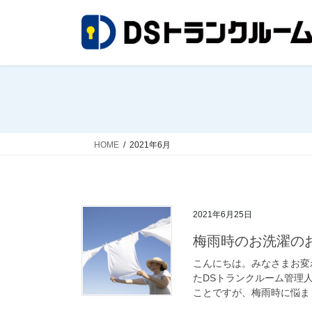
コ
ナ
ン
ビ
テ
ゲ
ン
ー
ツ
シ
へ
ョ
ス
ン
キ
に
ッ
移
HOME
2021年6月
プ
動
2021年6月25日
梅雨時のお洗濯の
こんにちは。みなさまお変
たDSトランクルーム管理
ことですが、梅雨時に悩まし