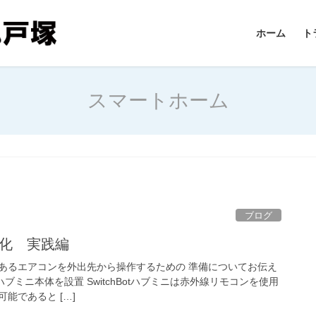
ホーム
ト
スマートホーム
ブログ
T化 実践編
あるエアコンを外出先から操作するための 準備についてお伝え
otハブミニ本体を設置 SwitchBotハブミニは赤外線リモコンを使用
能であると […]