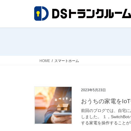
コ
ナ
ン
ビ
テ
ゲ
ン
ー
ツ
シ
へ
ョ
ス
ン
キ
に
ッ
移
HOME
スマートホーム
プ
動
2023年5月23日
おうちの家電をIo
前回のブログでは、自宅に
しました。 １，SwitchB
する家電を操作することが可