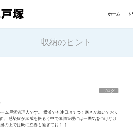
ホーム
ト
収納のヒント
ブログ
ト
ルーム戸塚管理人です。 横浜でも連日凍てつく寒さが続いており
す。 感染症が猛威を振るう中で体調管理には一層気をつけなけ
暦の上では既に立春も過ぎてお […]