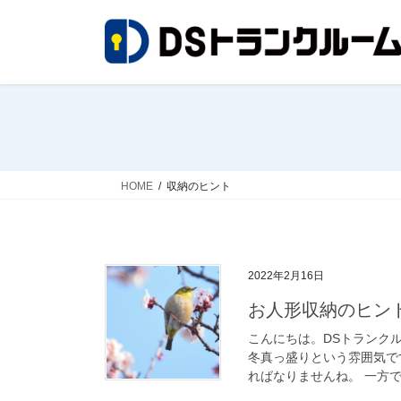
コ
ナ
ン
ビ
テ
ゲ
ン
ー
ツ
シ
へ
ョ
ス
ン
キ
に
ッ
移
HOME
収納のヒント
プ
動
2022年2月16日
お人形収納のヒン
こんにちは。DSトランク
冬真っ盛りという雰囲気で
ればなりませんね。 一方で