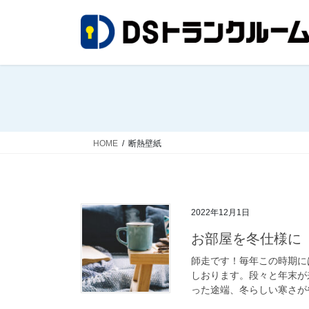
コ
ナ
ン
ビ
テ
ゲ
ン
ー
ツ
シ
へ
ョ
ス
ン
キ
に
ッ
移
HOME
断熱壁紙
プ
動
2022年12月1日
お部屋を冬仕様に そ
師走です！毎年この時期に
しおります。段々と年末が
った途端、冬らしい寒さがや